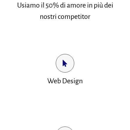
Usiamo il 50% di amore in più dei
nostri competitor
Realizziamo siti su misura e su ordinazione,
grafiche su misura.
Lavoriamo html, css, php, wordpress, joomla
e ogni CSM.
Web Design
Pannello amministrativo per poter gestire
autonomamente i contenuti.
Infografica e animazioni. Riprese per i vostri
eventi.