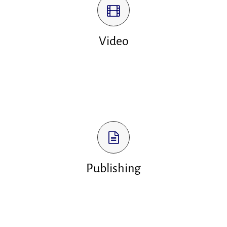
Seguiremo il lavoro video dalle riprese fino al
montaggio.
Video
Video in flash o in gif per campagna adwords
o per banner.
Impaginazioni, pubblicazioni e cataloghi.
Realizziamo eBook .
Editing di scrittura. Seguiamo i vostri blog e la
comunicazione social
Publishing
Newsletter settimanali. Immagini
coordinate.